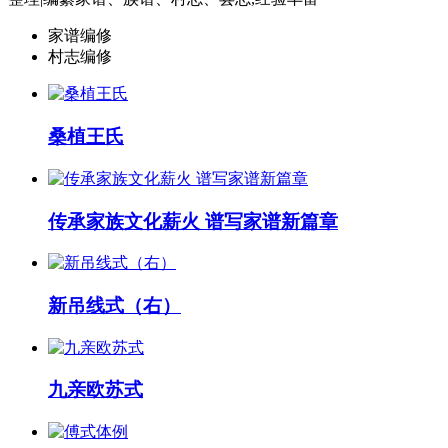
家谱编修
村志编修
桑植王氏
传承家族文化薪火 谱写家谱新篇章
新吊线式（右）
九亲欧苏式