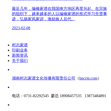
最近几年，编修家谱在我国南方地区再度兴起。在宗族
的组织下，越来越多的人以编修家谱的形式学习先贤事
迹，弘扬家风家训，激励族人后代。
2023-02-08
村志家谱
印刷业务
新闻资讯
关于我们
湖南村志家谱文化传播有限责任公司
（
hnczjp.com
）
电话：0731-82292545 廖总 18908457535 13873484891