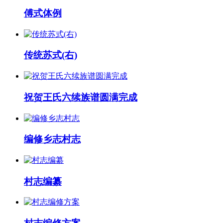
傅式体例
传统苏式(右)
祝贺王氏六续族谱圆满完成
编修乡志村志
村志编纂