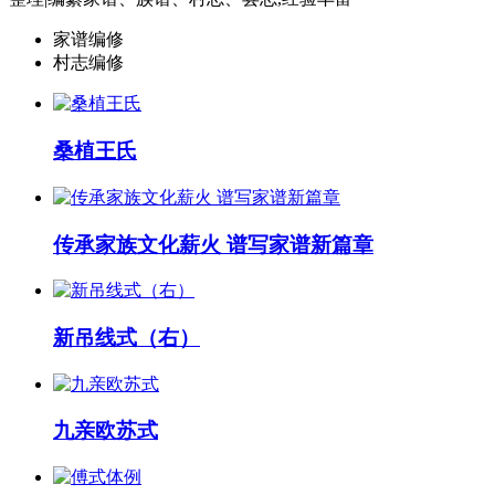
家谱编修
村志编修
桑植王氏
传承家族文化薪火 谱写家谱新篇章
新吊线式（右）
九亲欧苏式