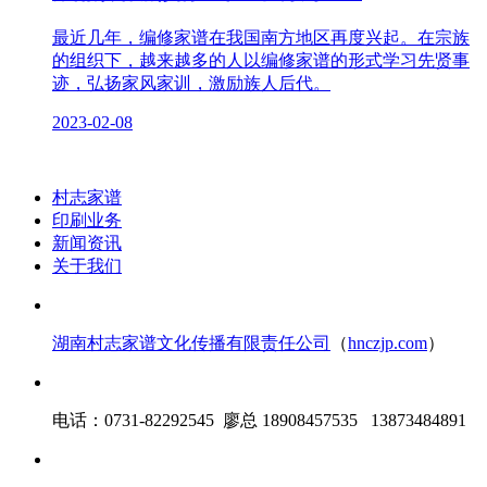
最近几年，编修家谱在我国南方地区再度兴起。在宗族
的组织下，越来越多的人以编修家谱的形式学习先贤事
迹，弘扬家风家训，激励族人后代。
2023-02-08
村志家谱
印刷业务
新闻资讯
关于我们
湖南村志家谱文化传播有限责任公司
（
hnczjp.com
）
电话：0731-82292545 廖总 18908457535 13873484891