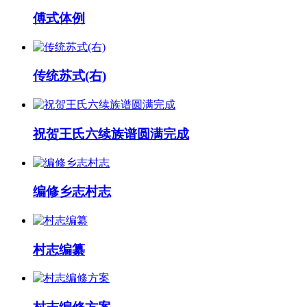
傅式体例
传统苏式(右)
祝贺王氏六续族谱圆满完成
编修乡志村志
村志编纂