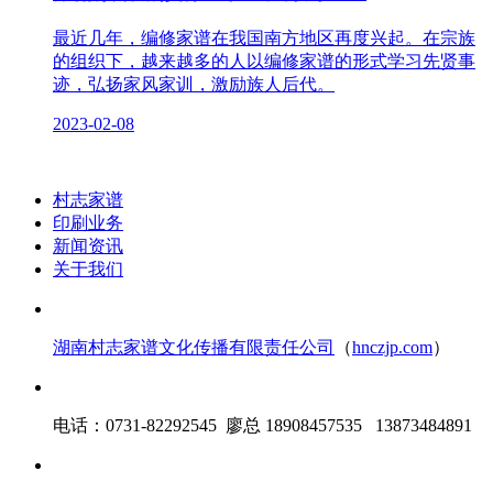
最近几年，编修家谱在我国南方地区再度兴起。在宗族
的组织下，越来越多的人以编修家谱的形式学习先贤事
迹，弘扬家风家训，激励族人后代。
2023-02-08
村志家谱
印刷业务
新闻资讯
关于我们
湖南村志家谱文化传播有限责任公司
（
hnczjp.com
）
电话：0731-82292545 廖总 18908457535 13873484891