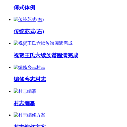
傅式体例
传统苏式(右)
祝贺王氏六续族谱圆满完成
编修乡志村志
村志编纂