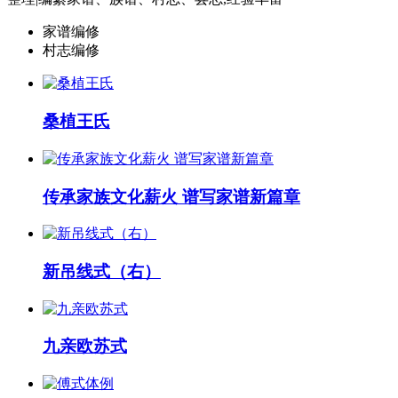
家谱编修
村志编修
桑植王氏
传承家族文化薪火 谱写家谱新篇章
新吊线式（右）
九亲欧苏式