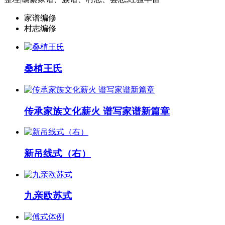
家谱编修
村志编修
桑植王氏
传承家族文化薪火 谱写家谱新篇章
新吊线式（右）
九亲欧苏式