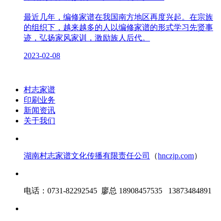
最近几年，编修家谱在我国南方地区再度兴起。在宗族
的组织下，越来越多的人以编修家谱的形式学习先贤事
迹，弘扬家风家训，激励族人后代。
2023-02-08
村志家谱
印刷业务
新闻资讯
关于我们
湖南村志家谱文化传播有限责任公司
（
hnczjp.com
）
电话：0731-82292545 廖总 18908457535 13873484891