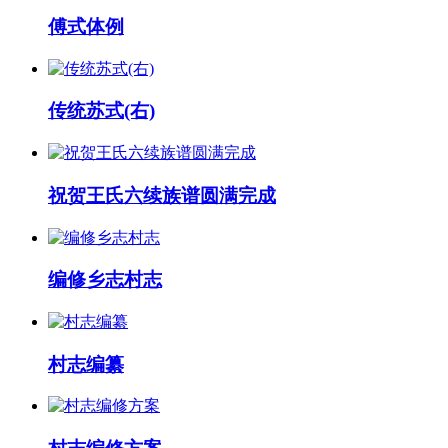
傅式体例
传统苏式(右)
祝贺王氏六续族谱圆满完成
编修乡志村志
村志编纂