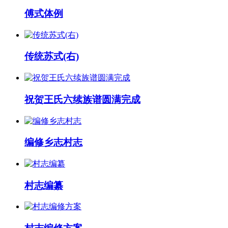
傅式体例
传统苏式(右)
祝贺王氏六续族谱圆满完成
编修乡志村志
村志编纂