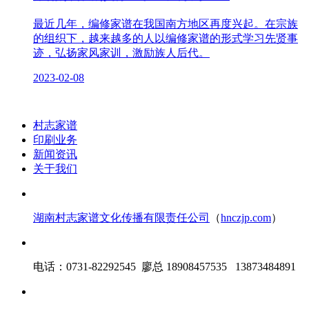
最近几年，编修家谱在我国南方地区再度兴起。在宗族
的组织下，越来越多的人以编修家谱的形式学习先贤事
迹，弘扬家风家训，激励族人后代。
2023-02-08
村志家谱
印刷业务
新闻资讯
关于我们
湖南村志家谱文化传播有限责任公司
（
hnczjp.com
）
电话：0731-82292545 廖总 18908457535 13873484891