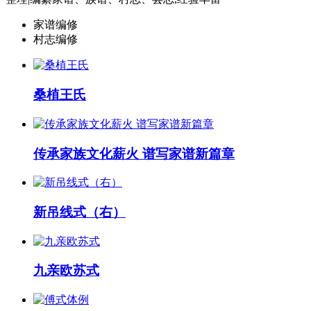
家谱编修
村志编修
桑植王氏
传承家族文化薪火 谱写家谱新篇章
新吊线式（右）
九亲欧苏式